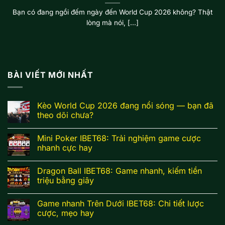
Bạn có đang ngồi đếm ngày đến World Cup 2026 không? Thật
lòng mà nói, [...]
BÀI VIẾT MỚI NHẤT
Kèo World Cup 2026 đang nổi sóng — bạn đã
theo dõi chưa?
Mini Poker IBET68: Trải nghiệm game cược
nhanh cực hay
Dragon Ball IBET68: Game nhanh, kiếm tiền
triệu bằng giây
Game nhanh Trên Dưới IBET68: Chi tiết lược
cược, mẹo hay