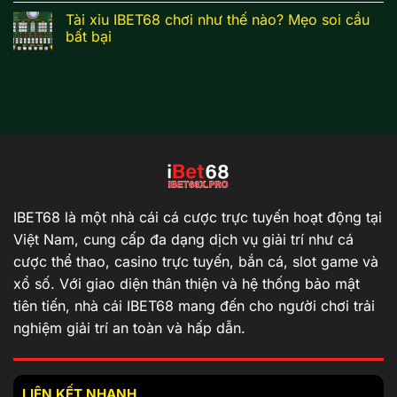
Tài xỉu IBET68 chơi như thế nào? Mẹo soi cầu
bất bại
IBET68 là một nhà cái cá cược trực tuyến hoạt động tại
Việt Nam, cung cấp đa dạng dịch vụ giải trí như cá
cược thể thao, casino trực tuyến, bắn cá, slot game và
xổ số. Với giao diện thân thiện và hệ thống bảo mật
tiên tiến, nhà cái IBET68 mang đến cho người chơi trải
nghiệm giải trí an toàn và hấp dẫn.
LIÊN KẾT NHANH