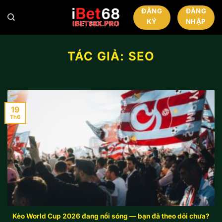
Bỏ
ĐĂNG
ĐĂNG
qua
KÝ
NHẬP
nội
dung
TÁC GIẢ:
SEO
19
Th6
Kèo World Cup 2026 đang nổi sóng — bạn đã theo dõi chưa?